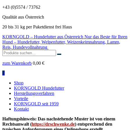
+43 (0)5574 / 73762
Qualität aus Österreich
20 bis 31 kg per Paketdienst frei Haus
KORNGOLD – Hundefutter aus Österreich
Nur das Beste für Ihren
Hund – Hundefutter, Welpenfutter, Weizenkeimnahrung, Lamm,
Reis, Hundevollnahrung
Suchen
nach:
zum Warenkorb
0,00
€
0
Shop
KORNGOLD Hundefutter
Herstellungsverfahren
Vorteile
KORNGOLD seit 1959
Kontakt
Haftungshinweis: Das nachstehende Muster ist von einem
Rechtsanwalt (
https://drschwenke.de
) entsprechend den
typischen Anforderungen eines Onlineshops erstellt