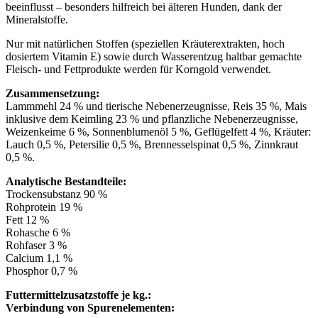
beeinflusst – besonders hilfreich bei älteren Hunden, dank der
Mineralstoffe.
Nur mit natürlichen Stoffen (speziellen Kräuterextrakten, hoch
dosiertem Vitamin E) sowie durch Wasserentzug haltbar gemachte
Fleisch- und Fettprodukte werden für Korngold verwendet.
Zusammensetzung:
Lammmehl 24 % und tierische Nebenerzeugnisse, Reis 35 %, Mais
inklusive dem Keimling 23 % und pflanzliche Nebenerzeugnisse,
Weizenkeime 6 %, Sonnenblumenöl 5 %, Geflügelfett 4 %, Kräuter:
Lauch 0,5 %, Petersilie 0,5 %, Brennesselspinat 0,5 %, Zinnkraut
0,5 %.
Analytische Bestandteile:
Trockensubstanz 90 %
Rohprotein 19 %
Fett 12 %
Rohasche 6 %
Rohfaser 3 %
Calcium 1,1 %
Phosphor 0,7 %
Futtermittelzusatzstoffe je kg.:
Verbindung von Spurenelementen: