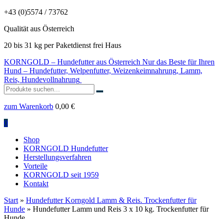
+43 (0)5574 / 73762
Qualität aus Österreich
20 bis 31 kg per Paketdienst frei Haus
KORNGOLD – Hundefutter aus Österreich
Nur das Beste für Ihren
Hund – Hundefutter, Welpenfutter, Weizenkeimnahrung, Lamm,
Reis, Hundevollnahrung
Suchen
nach:
zum Warenkorb
0,00
€
0
Shop
KORNGOLD Hundefutter
Herstellungsverfahren
Vorteile
KORNGOLD seit 1959
Kontakt
Start
»
Hundefutter Korngold Lamm & Reis. Trockenfutter für
Hunde
» Hundefutter Lamm und Reis 3 x 10 kg. Trockenfutter für
Hunde.