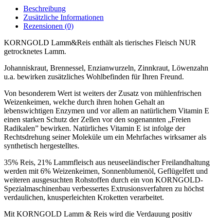
Beschreibung
Zusätzliche Informationen
Rezensionen (0)
KORNGOLD Lamm&Reis enthält als tierisches Fleisch NUR
getrocknetes Lamm.
Johanniskraut, Brennessel, Enzianwurzeln, Zinnkraut, Löwenzahn
u.a. bewirken zusätzliches Wohlbefinden für Ihren Freund.
Von besonderem Wert ist weiters der Zusatz von mühlenfrischen
Weizenkeimen, welche durch ihren hohen Gehalt an
lebenswichtigen Enzymen und vor allem an natürlichem Vitamin E
einen starken Schutz der Zellen vor den sogenannten „Freien
Radikalen” bewirken. Natürliches Vitamin E ist infolge der
Rechtsdrehung seiner Moleküle um ein Mehrfaches wirksamer als
synthetisch hergestelltes.
35% Reis, 21% Lammfleisch aus neuseeländischer Freilandhaltung
werden mit 6% Weizenkeimen, Sonnenblumenöl, Geflügelfett und
weiteren ausgesuchten Rohstoffen durch ein von KORNGOLD-
Spezialmaschinenbau verbessertes Extrusionsverfahren zu höchst
verdaulichen, knusperleichten Kroketten verarbeitet.
Mit KORNGOLD Lamm & Reis wird die Verdauung positiv