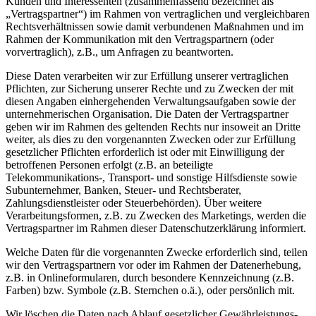
Kunden und Interessenten (zusammenfassend bezeichnet als
„Vertragspartner“) im Rahmen von vertraglichen und vergleichbaren
Rechtsverhältnissen sowie damit verbundenen Maßnahmen und im
Rahmen der Kommunikation mit den Vertragspartnern (oder
vorvertraglich), z.B., um Anfragen zu beantworten.
Diese Daten verarbeiten wir zur Erfüllung unserer vertraglichen
Pflichten, zur Sicherung unserer Rechte und zu Zwecken der mit
diesen Angaben einhergehenden Verwaltungsaufgaben sowie der
unternehmerischen Organisation. Die Daten der Vertragspartner
geben wir im Rahmen des geltenden Rechts nur insoweit an Dritte
weiter, als dies zu den vorgenannten Zwecken oder zur Erfüllung
gesetzlicher Pflichten erforderlich ist oder mit Einwilligung der
betroffenen Personen erfolgt (z.B. an beteiligte
Telekommunikations-, Transport- und sonstige Hilfsdienste sowie
Subunternehmer, Banken, Steuer- und Rechtsberater,
Zahlungsdienstleister oder Steuerbehörden). Über weitere
Verarbeitungsformen, z.B. zu Zwecken des Marketings, werden die
Vertragspartner im Rahmen dieser Datenschutzerklärung informiert.
Welche Daten für die vorgenannten Zwecke erforderlich sind, teilen
wir den Vertragspartnern vor oder im Rahmen der Datenerhebung,
z.B. in Onlineformularen, durch besondere Kennzeichnung (z.B.
Farben) bzw. Symbole (z.B. Sternchen o.ä.), oder persönlich mit.
Wir löschen die Daten nach Ablauf gesetzlicher Gewährleistungs-