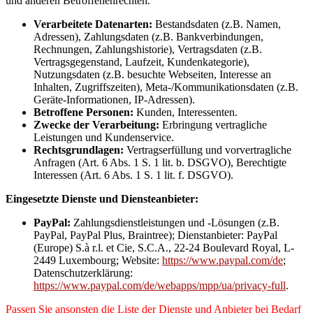
und anderen Betroffenenrechten.
Verarbeitete Datenarten:
Bestandsdaten (z.B. Namen,
Adressen), Zahlungsdaten (z.B. Bankverbindungen,
Rechnungen, Zahlungshistorie), Vertragsdaten (z.B.
Vertragsgegenstand, Laufzeit, Kundenkategorie),
Nutzungsdaten (z.B. besuchte Webseiten, Interesse an
Inhalten, Zugriffszeiten), Meta-/Kommunikationsdaten (z.B.
Geräte-Informationen, IP-Adressen).
Betroffene Personen:
Kunden, Interessenten.
Zwecke der Verarbeitung:
Erbringung vertragliche
Leistungen und Kundenservice.
Rechtsgrundlagen:
Vertragserfüllung und vorvertragliche
Anfragen (Art. 6 Abs. 1 S. 1 lit. b. DSGVO), Berechtigte
Interessen (Art. 6 Abs. 1 S. 1 lit. f. DSGVO).
Eingesetzte Dienste und Diensteanbieter:
PayPal:
Zahlungsdienstleistungen und -Lösungen (z.B.
PayPal, PayPal Plus, Braintree); Dienstanbieter: PayPal
(Europe) S.à r.l. et Cie, S.C.A., 22-24 Boulevard Royal, L-
2449 Luxembourg; Website:
https://www.paypal.com/de
;
Datenschutzerklärung:
https://www.paypal.com/de/webapps/mpp/ua/privacy-full
.
Passen Sie ansonsten die Liste der Dienste und Anbieter bei Bedarf