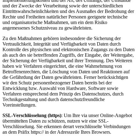
Implementierungskosten und der Art, des Umfangs, der Umstände
und der Zwecke der Verarbeitung sowie der unterschiedlichen
Eintrittswahrscheinlichkeiten und des Ausmaßes der Bedrohung der
Rechte und Freiheiten natürlicher Personen geeignete technische
und organisatorische Maßnahmen, um ein dem Risiko
angemessenes Schutzniveau zu gewährleisten.
Zu den Maßnahmen gehören insbesondere die Sicherung der
Vertraulichkeit, Integrität und Verfügbarkeit von Daten durch
Kontrolle des physischen und elektronischen Zugangs zu den Daten
als auch des sie betreffenden Zugriffs, der Eingabe, der Weitergabe,
der Sicherung der Verfügbarkeit und ihrer Trennung. Des Weiteren
haben wir Verfahren eingerichtet, die eine Wahrnehmung von
Betroffenenrechten, die Löschung von Daten und Reaktionen auf
die Gefährdung der Daten gewährleisten. Ferner berücksichtigen
wir den Schutz personenbezogener Daten bereits bei der
Entwicklung bzw. Auswahl von Hardware, Software sowie
Verfahren entsprechend dem Prinzip des Datenschutzes, durch
Technikgestaltung und durch datenschutzfreundliche
Voreinstellungen.
SSL-Verschlüsselung (https)
: Um Ihre via unser Online-Angebot
übermittelten Daten zu schützen, nutzen wir eine SSL-
Verschlüsselung. Sie erkennen derart verschlüsselte Verbindungen
an dem Präfix https:// in der Adresszeile Ihres Browsers.