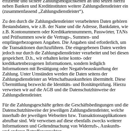
effiziente und sichere Zahlungsmöglichkeiten an und setzen hierzu
neben Banken und Kreditinstituten weitere Zahlungsdienstleister ein
(zusammenfassend „Zahlungsdienstleister“).
Zu den durch die Zahlungsdienstleister verarbeiteten Daten gehören
Bestandsdaten, wie z.B. der Name und die Adresse, Bankdaten, wie
z.B. Kontonummern oder Kreditkartennummern, Passwörter, TANs
und Prüfsummen sowie die Vertrags-, Summen- und
empfängerbezogenen Angaben. Die Angaben sind erforderlich, um
die Transaktionen durchzuführen. Die eingegebenen Daten werden
jedoch nur durch die Zahlungsdienstleister verarbeitet und bei diesen
gespeichert. D.h., wir erhalten keine konto- oder
kreditkartenbezogenen Informationen, sondern lediglich
Informationen mit Bestätigung oder Negativbeauskunftung der
Zahlung. Unter Umständen werden die Daten seitens der
Zahlungsdienstleister an Wirtschaftsauskunfteien übermittelt. Diese
Übermittlung bezweckt die Identitäts- und Bonitätsprüfung. Hierzu
verweisen wir auf die AGB und die Datenschutzhinweise der
Zahlungsdienstleister.
Für die Zahlungsgeschäfte gelten die Geschäftsbedingungen und die
Datenschutzhinweise der jeweiligen Zahlungsdienstleister, welche
innerhalb der jeweiligen Webseiten bzw. Transaktionsapplikationen
abrufbar sind. Wir verweisen auf diese ebenfalls zwecks weiterer
Informationen und Geltendmachung von Widerrufs-, Auskunfts-