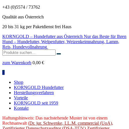
+43 (0)5574 / 73762
Qualität aus Österreich
20 bis 31 kg per Paketdienst frei Haus
KORNGOLD – Hundefutter aus Österreich
Nur das Beste für Ihren
Hund – Hundefutter, Welpenfutter, Weizenkeimnahrung, Lamm,
Reis, Hundevollnahrung
Suchen
nach:
zum Warenkorb
0,00
€
0
Shop
KORNGOLD Hundefutter
Herstellungsverfahren
Vorteile
KORNGOLD seit 1959
Kontakt
Haftungshinweis: Das nachstehende Muster ist von einem
Rechtsanwalt (
Dr. jur. Schwenke, LL.M. commercial (UoA),
Zertifizierter Datenschutzauditor (DSA-TÜV) Zertifizierter