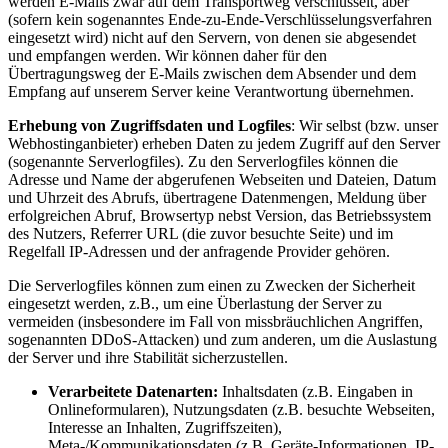
werden E-Mails zwar auf dem Transportweg verschlüsselt, aber
(sofern kein sogenanntes Ende-zu-Ende-Verschlüsselungsverfahren
eingesetzt wird) nicht auf den Servern, von denen sie abgesendet
und empfangen werden. Wir können daher für den
Übertragungsweg der E-Mails zwischen dem Absender und dem
Empfang auf unserem Server keine Verantwortung übernehmen.
Erhebung von Zugriffsdaten und Logfiles
: Wir selbst (bzw. unser
Webhostinganbieter) erheben Daten zu jedem Zugriff auf den Server
(sogenannte Serverlogfiles). Zu den Serverlogfiles können die
Adresse und Name der abgerufenen Webseiten und Dateien, Datum
und Uhrzeit des Abrufs, übertragene Datenmengen, Meldung über
erfolgreichen Abruf, Browsertyp nebst Version, das Betriebssystem
des Nutzers, Referrer URL (die zuvor besuchte Seite) und im
Regelfall IP-Adressen und der anfragende Provider gehören.
Die Serverlogfiles können zum einen zu Zwecken der Sicherheit
eingesetzt werden, z.B., um eine Überlastung der Server zu
vermeiden (insbesondere im Fall von missbräuchlichen Angriffen,
sogenannten DDoS-Attacken) und zum anderen, um die Auslastung
der Server und ihre Stabilität sicherzustellen.
Verarbeitete Datenarten:
Inhaltsdaten (z.B. Eingaben in
Onlineformularen), Nutzungsdaten (z.B. besuchte Webseiten,
Interesse an Inhalten, Zugriffszeiten),
Meta-/Kommunikationsdaten (z.B. Geräte-Informationen, IP-